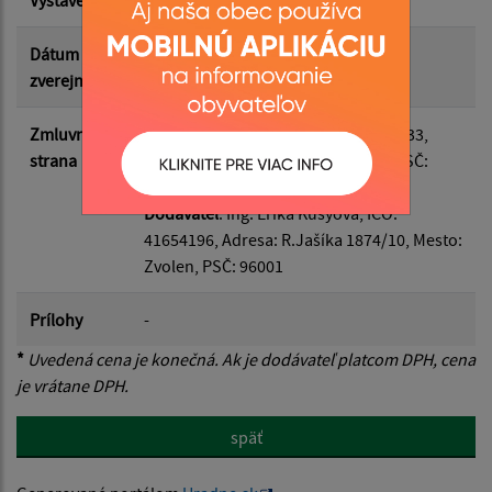
Suma do:
Dátum
09.01.2025
zverejnenia
Filtrovať
Reset
Zmluvná
Odberateľ
: Obec Ďačov, IČO: 00326933,
strana
Adresa: Ďačov 120, Mesto: Lipany, PSČ:
08271
Dodávateľ
: Ing. Erika Kusyová, IČO:
41654196, Adresa: R.Jašíka 1874/10, Mesto:
Zvolen, PSČ: 96001
Prílohy
-
*
Uvedená cena je konečná. Ak je dodávateľ platcom DPH, cena
je vrátane DPH.
späť