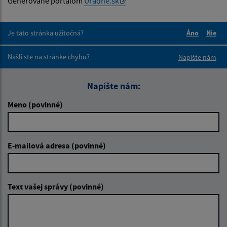
Generované portálom
Uradne.sk
Je táto stránka užitočná?
Áno
Nie
Boli tieto 
Boli 
Našli ste na stránke chybu?
Napíšte nám
Napíšte nám:
Meno (povinné)
E-mailová adresa (povinné)
Text vašej správy (povinné)