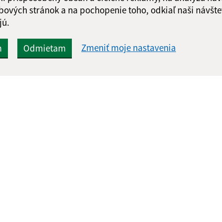
bových stránok a na pochopenie toho, odkiaľ naši návšte
jú.
Zmeniť moje nastavenia
m
Odmietam
Rýchle odkazy:
Aktualiz
nku
Aktuality
05.08.2026 
História