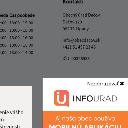
Kontakt:
Obecný úrad Ďačov
beda
Čas poobede
Ďačov 120
2:00
13:00 - 15:00
082 71 Lipany
2:00
13:00 - 15:00
2:00
13:00 - 16:00
info@obecdacov.sk
2:00
13:00 - 15:00
+421 51 457 23 46
2:00
13:00 - 14:00
IČO: 00326933
Nezobrazovať
enie vášho
ám
števnosti