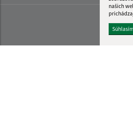
našich we
prichádza
Súhlasí
Informácie o stránke:
Navigácia:
Vyhlásenie o prístupnosti
Vytlačiť aktuálnu strá
Autorské práva
Mapa stránok