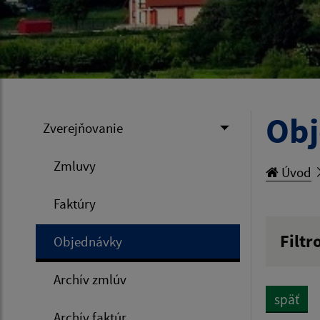
Ob
Zverejňovanie
Zmluvy
Úvod
Faktúry
Filtr
Objednávky
Hľadan
Archív zmlúv
späť
Archív faktúr