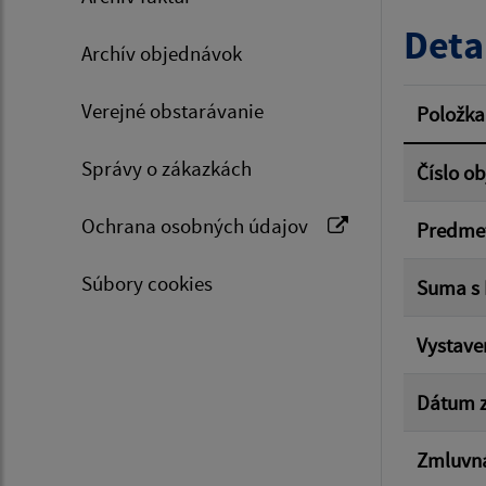
Typ dá
Deta
Archív objednávok
Suma 
Verejné obstarávanie
Položka
Správy o zákazkách
Číslo o
Filtr
Ochrana osobných údajov
Predme
Súbory cookies
Suma s
Vystave
Dátum z
Zmluvná