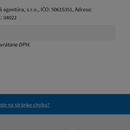
agentúra, s.r.o., IČO: 50615351, Adresa:
: 04022
 vrátane DPH.
 ste na stránke chybu?
vás užitočné?
e pre vás užitočné?