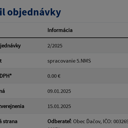
tumu:
Dátum od:
il objednávky
od:
Suma do:
Informácia
bjednávky
2/2025
ovať
t
spracovanie 5.NMS
 DPH*
0.00 €
ná
09.01.2025
verejnenia
15.01.2025
 strana
Odberateľ
: Obec Ďačov, IČO: 00326