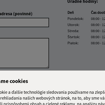
Úradné hodiny:
Deň
Čas doo
adresa (povinné)
Pondelok:
08:00 - 1
Utorok:
08:00 - 1
Streda:
08:00 - 1
Štvrtok:
08:00 - 1
Piatok:
08:00 - 1
Google reCaptcha Response
Odoslať správu
ame cookies
okie a ďalšie technológie sledovania používame na zlepš
 prehliadania našich webových stránok, na to, aby sme v
li prispôsobený obsah a cielené reklamy, na analýzu náv