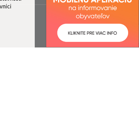
vníci
ované:
Správca obsahu:
15:14 hod.
Správca obsahu je Obec Ďačov.
Vytvorené v súlade s
Jednotným