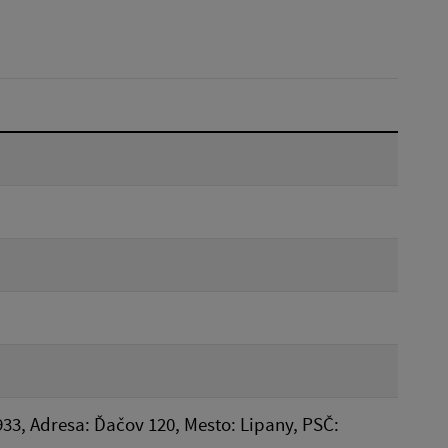
Dátum do:
Reset
933, Adresa: Ďačov 120, Mesto: Lipany, PSČ: