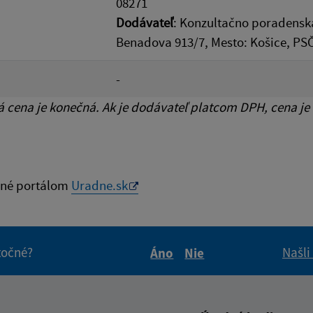
08271
Dodávateľ
: Konzultačno poradenská 
Benadova 913/7, Mesto: Košice, PSČ
-
cena je konečná. Ak je dodávateľ platcom DPH, cena je
né portálom
Uradne.sk
itočné?
Našli
Áno
Nie
Boli tieto informácie pre 
Boli tieto informáci