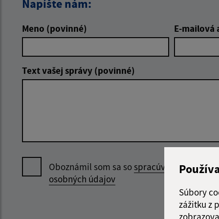
Napíšte nám:
Meno (povinné)
E-mailová 
Text vašej správy (povinné)
Oboznámil som sa so
spracúvaním
Použív
osobných údajov
Súbory co
zážitku z
zobrazova