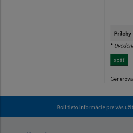
Prílohy
*
Uvedená 
späť
Generova
Boli tieto informácie pre vás už