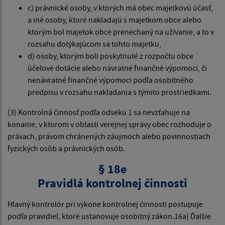
c) právnické osoby, v ktorých má obec majetkovú účasť,
a iné osoby, ktoré nakladajú s majetkom obce alebo
ktorým bol majetok obce prenechaný na užívanie, a to v
rozsahu dotýkajúcom sa tohto majetku,
d) osoby, ktorým boli poskytnuté z rozpočtu obce
účelové dotácie alebo návratné finančné výpomoci, či
nenávratné finančné výpomoci podľa osobitného
predpisu v rozsahu nakladania s týmito prostriedkami.
(3) Kontrolná činnosť podľa odseku 1 sa nevzťahuje na
konanie, v ktorom v oblasti verejnej správy obec rozhoduje o
právach, právom chránených záujmoch alebo povinnostiach
fyzických osôb a právnických osôb.
§ 18e
Pravidlá kontrolnej činnosti
Hlavný kontrolór pri výkone kontrolnej činnosti postupuje
podľa pravidiel, ktoré ustanovuje osobitný zákon.16a) Ďalšie