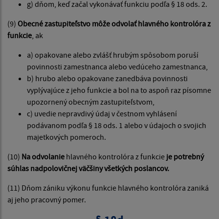
g) dňom, keď začal vykonávať funkciu podľa § 18 ods. 2.
(9)
Obecné zastupiteľstvo môže odvolať hlavného kontrolóra z
funkcie
, ak
a) opakovane alebo zvlášť hrubým spôsobom poruší
povinnosti zamestnanca alebo vedúceho zamestnanca,
b) hrubo alebo opakovane zanedbáva povinnosti
vyplývajúce z jeho funkcie a bol na to aspoň raz písomne
upozornený obecným zastupiteľstvom,
c) uvedie nepravdivý údaj v čestnom vyhlásení
podávanom podľa § 18 ods. 1 alebo v údajoch o svojich
majetkových pomeroch.
(10)
Na odvolanie
hlavného kontrolóra z funkcie
je potrebný
súhlas nadpolovičnej väčšiny všetkých poslancov.
(11) Dňom zániku výkonu funkcie hlavného kontrolóra zaniká
aj jeho pracovný pomer.