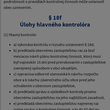
podrobnosti o pravidlách kontrolnej činnosti môže ustanoviť
obec uznesením.
§ 18f
Úlohy hlavného kontrolóra
(1) Hlavný kontrolór
a) vykonáva kontrolu v rozsahu ustanovení § 18d,
b) predkladá obecnému zastupiteľstvu raz za šesť
mesiacov návrh plánu kontrolnej činnosti, ktorý musí
byť najneskôr 15 dní pred prerokovaním v zastupiteľstve
zverejnený spôsobom v obci obvyklým,
c) vypracúva odborné stanoviská k návrhu rozpočtu
obce a k návrhu záverečného účtu obce pred jeho
schválením v obecnom zastupiteľstve,
d) predkladá správu o výsledkoch kontroly priamo
obecnému zastupiteľstvu na jeho najbližšom zasadnutí,
e) predkladá obecnému zastupiteľstvu najmenej raz
ročne správu o kontrolnej činnosti, a to do 60 dní po