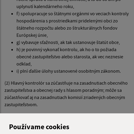
uplynutí kalendárneho roku,
f) spolupracuje so štátnymi orgánmi vo veciach kontroly
hospodárenia s prostriedkami pridelenými obci zo
štátneho rozpočtu alebo zo štrukturálnych fondov
Európskej únie,
g) vybavuje sťažnosti, ak tak ustanovuje štatút obce,
h) je povinný vykonať kontrolu, ak ho o to požiada
obecné zastupiteľstvo alebo starosta, ak vec neznesie
odklad,
i) plní ďalšie úlohy ustanovené osobitným zákonom.
(2) Hlavný kontrolór sa zúčastňuje na zasadnutiach obecného
zastupiteľstva a obecnej rady s hlasom poradným; môže sa
zúčastňovať aj na zasadnutiach komisií zriadených obecným
zastupiteľstvom.
(3) Hlavný kontrolór
je oprávnený nahliadať do dokladov
, ako
aj do iných dokumentov v rozsahu kontrolnej činnosti podľa §
Používame cookies
18d.