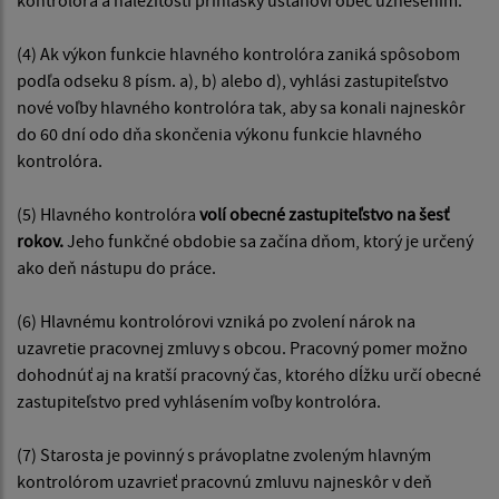
(4) Ak výkon funkcie hlavného kontrolóra zaniká spôsobom
podľa odseku 8 písm. a), b) alebo d), vyhlási zastupiteľstvo
nové voľby hlavného kontrolóra tak, aby sa konali najneskôr
do 60 dní odo dňa skončenia výkonu funkcie hlavného
kontrolóra.
(5) Hlavného kontrolóra
volí obecné zastupiteľstvo na šesť
rokov.
Jeho funkčné obdobie sa začína dňom, ktorý je určený
ako deň nástupu do práce.
(6) Hlavnému kontrolórovi vzniká po zvolení nárok na
uzavretie pracovnej zmluvy s obcou. Pracovný pomer možno
dohodnúť aj na kratší pracovný čas, ktorého dĺžku určí obecné
zastupiteľstvo pred vyhlásením voľby kontrolóra.
(7) Starosta je povinný s právoplatne zvoleným hlavným
kontrolórom uzavrieť pracovnú zmluvu najneskôr v deň