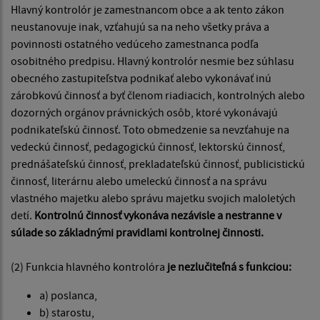
Hlavný kontrolór je zamestnancom obce a ak tento zákon
neustanovuje inak, vzťahujú sa na neho všetky práva a
povinnosti ostatného vedúceho zamestnanca podľa
osobitného predpisu. Hlavný kontrolór nesmie bez súhlasu
obecného zastupiteľstva podnikať alebo vykonávať inú
zárobkovú činnosť a byť členom riadiacich, kontrolných alebo
dozorných orgánov právnických osôb, ktoré vykonávajú
podnikateľskú činnosť. Toto obmedzenie sa nevzťahuje na
vedeckú činnosť, pedagogickú činnosť, lektorskú činnosť,
prednášateľskú činnosť, prekladateľskú činnosť, publicistickú
činnosť, literárnu alebo umeleckú činnosť a na správu
vlastného majetku alebo správu majetku svojich maloletých
detí.
Kontrolnú činnosť vykonáva nezávisle a nestranne v
súlade so základnými pravidlami kontrolnej činnosti.
(2) Funkcia hlavného kontrolóra
je nezlučiteľná s funkciou:
a) poslanca,
b) starostu,