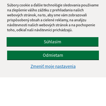
Súbory cookie a ďalšie technológie sledovania používame
(4) Hlavný kontrolór
je povinný na požiadanie bezodkladne
na zlepšenie vášho zážitku z prehliadania našich
sprístupniť výsledky kontrol poslancom alebo starostovi
.
webových stránok, na to, aby sme vám zobrazovali
prispôsobený obsah a cielené reklamy, na analýzu
návštevnosti našich webových stránok a na pochopenie
toho, odkiaľ naši návštevníci prichádzajú.
Je táto stránka užitočná?
Áno
Nie
Boli tieto 
Boli 
Súhlasím
Našli ste na stránke chybu?
Napíšte nám
Odmietam
Napíšte nám:
Meno (povinné)
Zmeniť moje nastavenia
E-mailová adresa (povinné)
Text vašej správy (povinné)