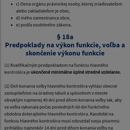
c) člena orgánu právnickej osoby, ktorej zriaďovateľom
alebo zakladateľom je obec,
d) iného zamestnanca obce,
e) podľa osobitného zákona.
§ 18a
Predpoklady na výkon funkcie, voľba a
skončenie výkonu funkcie
(1) Kvalifikačným predpokladom na funkciu hlavného
kontrolóra je
ukončené minimálne úplné stredné vzdelanie.
(2) Deň konania voľby hlavného kontrolóra vyhlási obecné
zastupiteľstvo na úradnej tabuli a spôsobom v mieste
obvyklým najmenej 40 dní pred dňom konania voľby tak, aby
sa voľba vykonala počas posledných 60 dní funkčného
obdobia doterajšieho hlavného kontrolóra. Kandidát na
funkciu hlavného kontrolóra musí odovzdať svoju písomnú
prihlášku najneskôr 14 dní pred dňom konania voľby na