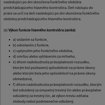
nasledujúci po dni skončenia funkčného obdobia
predchádzajúceho hlavného kontrolóra. Deň nástupu do
práce sa určí na deň nasledujúci po dni skončenia funkčného
obdobia predchádzajúceho hlavného kontrolóra.
(8)
Výkon funkcie hlavného kontrolóra zaniká:
a) vzdaním sa funkcie,
b) odvolaním z funkcie,
c) uplynutím jeho funkčného obdobia,
d) smrťou alebo vyhlásením za mŕtveho,
e) dňom nadobudnutia právoplatnosti rozsudku,
ktorým bol pozbavený spôsobilosti na právne úkony
alebo ktorým bola jeho spôsobilosť na právne úkony
obmedzená,
f) dňom nadobudnutia právoplatnosti rozsudku, ktorým
bol odsúdený za úmyselný trestný čin alebo právoplatne
odsúdený za trestný čin, ak výkon trestu odňatia
slobody nebol podmienečne odložený,