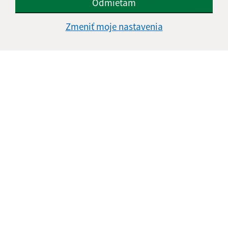
Odmietam
Navigácia:
Zmeniť moje nastavenia
Vytlačiť aktuálnu stránku
Mapa stránok
Cookies
Rýchle odkazy:
Aktuality
História
Fotogaléria
Kontakty
Aktualizované:
05.08.2026 15:14 hod.
RSS
Správca obsahu: