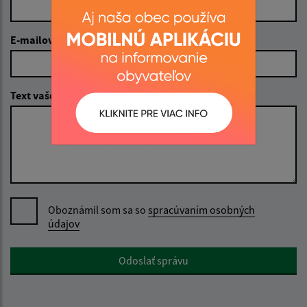
E-mailová adresa (povinné)
Text vašej správy (povinné)
Oboznámil som sa so
spracúvaním osobných
údajov
Google reCaptcha Response
Odoslať správu