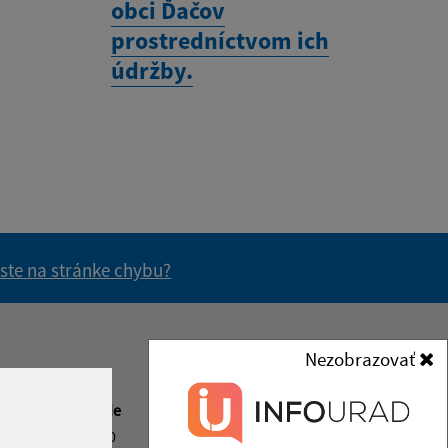
obci Ďačov
prostredníctvom ich
údržby.
 ste na stránke chybu?
vás užitočné?
e pre vás užitočné?
Nezobrazovať
Kontakt:
Obecný úrad Ďačov
beda
Čas poobede
Ďačov 120
2:00
13:00 - 15:00