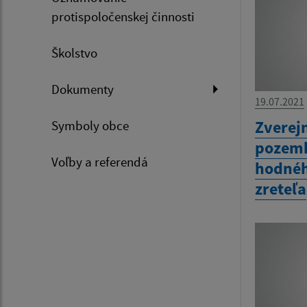
protispoločenskej činnosti
Školstvo
Dokumenty
19.07.2021
Zverej
Symboly obce
pozemk
Voľby a referendá
hodnéh
zreteľa