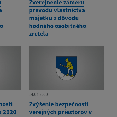
u
Zverejnenie zámeru
a
prevodu vlastníctva
majetku z dôvodu
ho
hodného osobitného
zreteľa
14.04.2020
nosti
Zvýšenie bezpečnosti
k 2020
verejných priestorov v