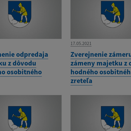
17.05.2021
nenie odpredaja
Zverejnenie zámer
u z dôvodu
zámeny majetku z
o osobitného
hodného osobitné
zreteľa