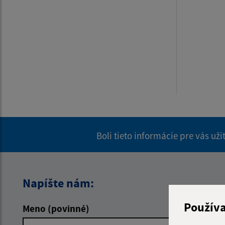
Boli tieto informácie pre vás už
Napíšte nám:
Použív
Meno (povinné)
E-mailová 