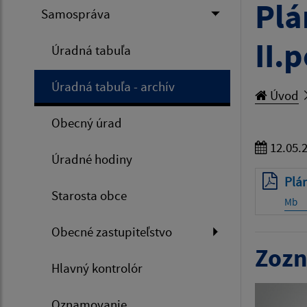
Plá
Samospráva
II.
Úradná tabuľa
Úradná tabuľa - archív
Úvod
Obecný úrad
12.05.
Úradné hodiny
Plán
Starosta obce
Mb
Obecné zastupiteľstvo
Zozn
Hlavný kontrolór
Oznamovanie