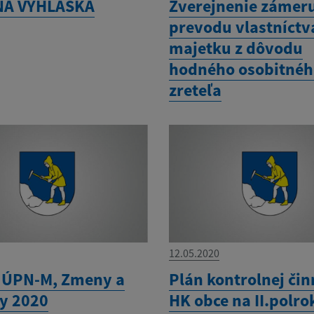
NÁ VYHLÁŠKA
Zverejnenie zámer
prevodu vlastníctv
majetku z dôvodu
hodného osobitné
zreteľa
12.05.2020
 ÚPN-M, Zmeny a
Plán kontrolnej čin
y 2020
HK obce na II.polro