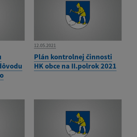
12.05.2021
u
Plán kontrolnej činnosti
 dôvodu
HK obce na II.polrok 2021
ho