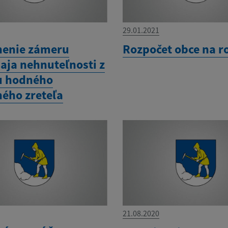
29.01.2021
nenie zámeru
Rozpočet obce na r
aja nehnuteľnosti z
u hodného
ného zreteľa
21.08.2020