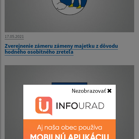
17.05.2021
Zverejnenie zámeru zámeny majetku z dôvodu
hodného osobitného zreteľa
Nezobrazovať