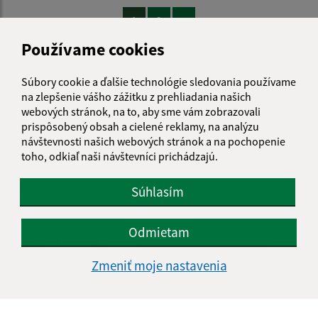
1
2
>
Používame cookies
Súbory cookie a ďalšie technológie sledovania používame
Je táto stránka užitočná?
Áno
Nie
na zlepšenie vášho zážitku z prehliadania našich
Boli tieto 
Boli 
webových stránok, na to, aby sme vám zobrazovali
Našli ste na stránke chybu?
Napíšte nám
prispôsobený obsah a cielené reklamy, na analýzu
návštevnosti našich webových stránok a na pochopenie
toho, odkiaľ naši návštevníci prichádzajú.
Napíšte nám:
Meno (povinné)
Súhlasím
Odmietam
E-mailová adresa (povinné)
Zmeniť moje nastavenia
Text vašej správy (povinné)