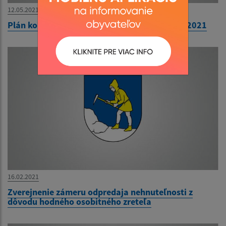
12.05.2021
Plán kontrolnej činnosti HK obce na II.polrok 2021
16.02.2021
Zverejnenie zámeru odpredaja nehnuteľnosti z
dôvodu hodného osobitného zreteľa