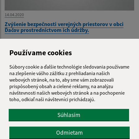
14.04.2020
Zvýšenie bezpečnosti verejných priestorov v obci
Ďačov prostredníctvom ich údržby.
1
2
>
Používame cookies
Súbory cookie a ďalšie technológie sledovania používame
na zlepšenie vášho zážitku z prehliadania našich
Je táto stránka užitočná?
Áno
Nie
webových stránok, na to, aby sme vám zobrazovali
Boli tieto 
Boli 
prispôsobený obsah a cielené reklamy, na analýzu
Našli ste na stránke chybu?
návštevnosti našich webových stránok a na pochopenie
Napíšte nám
toho, odkiaľ naši návštevníci prichádzajú.
Napíšte nám:
Súhlasím
Meno (povinné)
Odmietam