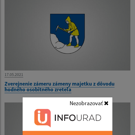
17.05.2021
Zverejnenie zámeru zámeny majetku z dôvodu
hodného osobitného zreteľa
Nezobrazovať