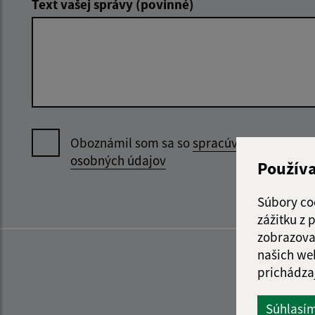
Text vašej správy (povinné)
Oboznámil som sa so
spracúvaním
osobných údajov
Použív
Súbory co
zážitku z
zobrazova
našich we
prichádza
Súhlasí