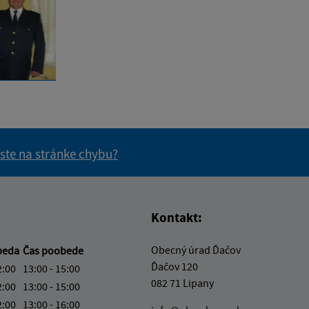
 ste na stránke chybu?
vás užitočné?
e pre vás užitočné?
Kontakt:
Obecný úrad Ďačov
beda
Čas poobede
Ďačov 120
2:00
13:00 - 15:00
082 71 Lipany
2:00
13:00 - 15:00
2:00
13:00 - 16:00