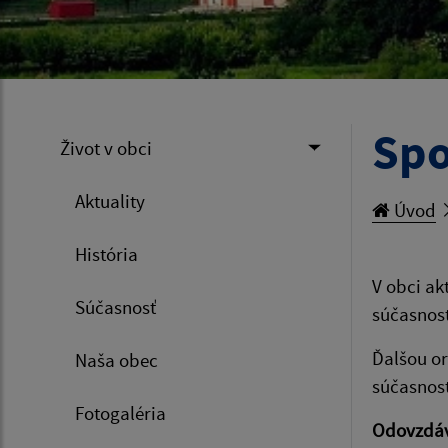
Spo
Život v obci
Aktuality
Úvod
História
V obci ak
Súčasnosť
súčasnost
Ďalšou or
Naša obec
súčasnost
Fotogaléria
Odovzdáva