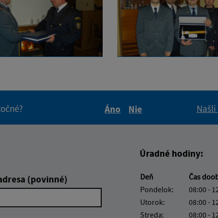
itočné?
Našli
Áno
Nie
Boli tieto informácie pre 
Boli tieto informáci
Úradné hodiny:
Deň
Čas doo
adresa (povinné)
Pondelok:
08:00 - 1
Utorok:
08:00 - 1
Streda:
08:00 - 1