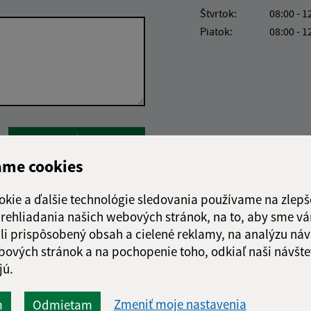
Štvrtok:
08:00 - 1
Piatok:
08:00 - 1
Google reCaptcha Response
Odoslať správu
ame cookies
okie a ďalšie technológie sledovania používame na zlepš
 prehliadania našich webových stránok, na to, aby sme v
li prispôsobený obsah a cielené reklamy, na analýzu náv
bových stránok a na pochopenie toho, odkiaľ naši návšte
jú.
Zmeniť moje nastavenia
m
Odmietam