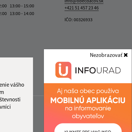
info@obecdacov.sk
2:00
13:00 - 15:00
+421 51 457 23 46
2:00
13:00 - 14:00
IČO: 00326933
Nezobrazovať
enie vášho
ám
števnosti
vníci