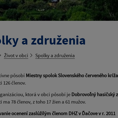
lky a združenia
Život v obci
Spolky a združenia
tívne pôsobí
Miestny spolok Slovenského červeného kríža
i 126 členov.
ganizáciou, ktorá v obci pôsobí je
Dobrovoľný hasičský 
i ma 78 členov, z toho 17 žien a 61 mužov.
nie ocenení zaslúžilým členom DHZ v Ďačove v r. 2011