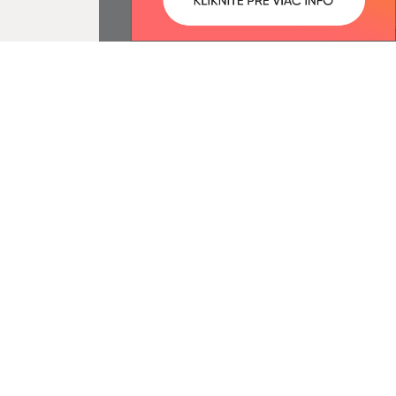
ované:
Správca obsahu:
15:14 hod.
Správca obsahu je Obec Ďačov.
Vytvorené v súlade s
Jednotným
dizajn manuálom elektronických
služieb.