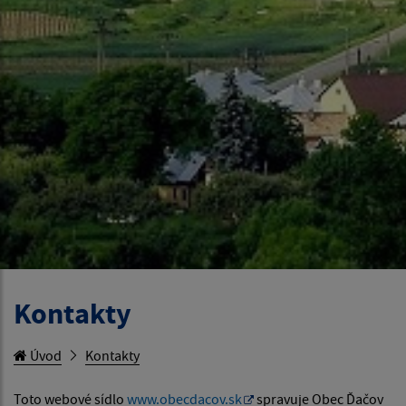
Kontakty
Úvod
Kontakty
Toto webové sídlo
www.obecdacov.sk
spravuje Obec Ďačov