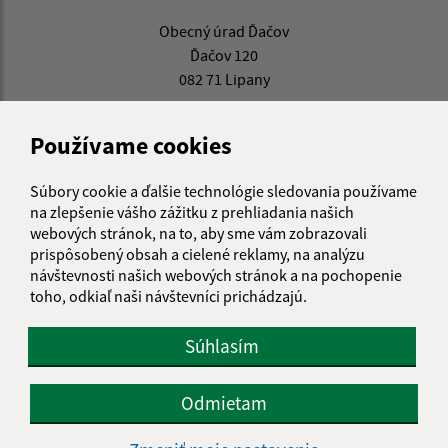
Obecný úrad Ďačov
Ďačov 120
082 71 Lipany
info@obecdacov.sk
Používame cookies
+421 51 457 23 46
IČO: 00326933
Súbory cookie a ďalšie technológie sledovania používame
na zlepšenie vášho zážitku z prehliadania našich
webových stránok, na to, aby sme vám zobrazovali
prispôsobený obsah a cielené reklamy, na analýzu
návštevnosti našich webových stránok a na pochopenie
toho, odkiaľ naši návštevníci prichádzajú.
Súhlasím
Odmietam