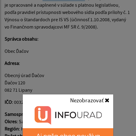
je spracované a naplnené v súlade s platnou legislatívou,
podľa pravidiel prístupnosti webového sídla podľa prílohy č. 1
Výnosu o štandardoch pre IS VS (účinnosť 1.10.2008, vydaný
vo Finančnom spravodajcovi MF SR č. 9/2008).
Správca obsahu
:
Obec Ďačov
Adresa
:
Obecný úrad Ďačov
Ďačov 120
082 71 Lipany
Nezobrazovať
IČO
: 00326933
Samosprávny kraj
: Prešovský
Okres
: Sabinov
Región
: Hornotoryský
Počet obyvateľov
: 741