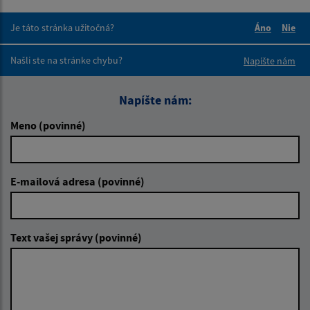
Je táto stránka užitočná?
Áno
Nie
Boli tieto 
Boli 
Našli ste na stránke chybu?
Napíšte nám
Napíšte nám:
Meno (povinné)
E-mailová adresa (povinné)
Text vašej správy (povinné)