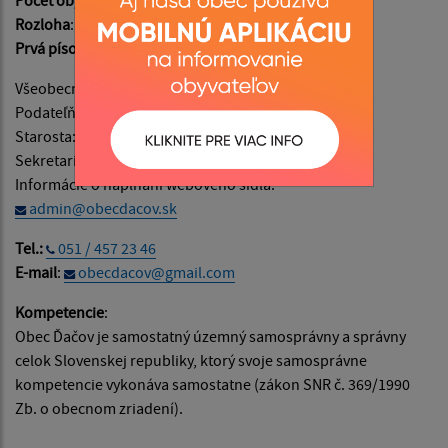
Rozloha
: 1067 ha
Prvá písomná zmienka
: v roku 1349
Všeobecné informácie:
info@obecdacov.sk
Podateľňa:
podatelna@obecdacov.sk
Starosta:
starosta@obecdacov.sk
Sekretariát:
sekretariat@obecdacov.sk
Informácie o napĺňaní webového sídla:
admin@obecdacov.sk
Tel.:
051 / 457 23 46
E-mail
:
obecdacov@gmail.com
Kompetencie
:
Obec Ďačov je samostatný územný samosprávny a správny
celok Slovenskej republiky, ktorý svoje samosprávne
kompetencie vykonáva samostatne (zákon SNR č. 369/1990
Zb. o obecnom zriadení).