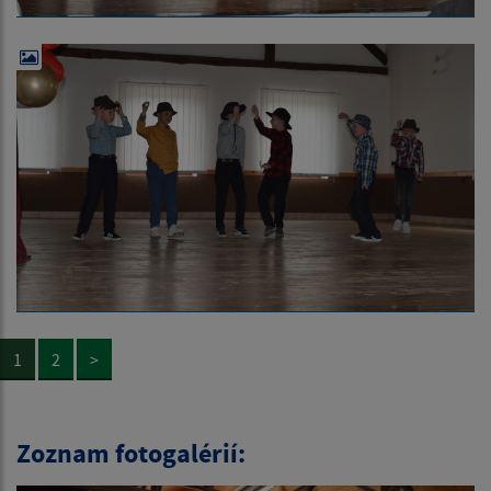
1
2
>
Zoznam fotogalérií: