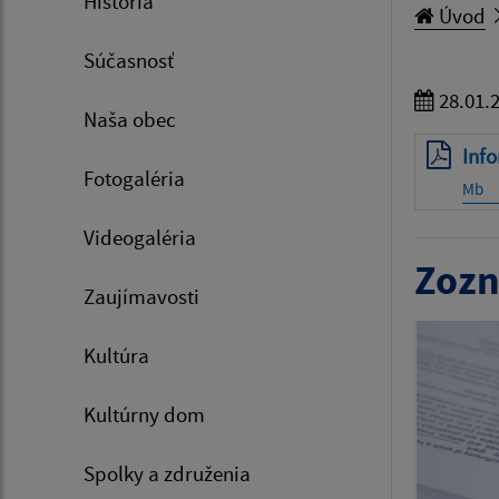
História
Úvod
Súčasnosť
28.01.
Naša obec
Inf
Fotogaléria
Mb
Videogaléria
Zozn
Zaujímavosti
Kultúra
Kultúrny dom
Spolky a združenia