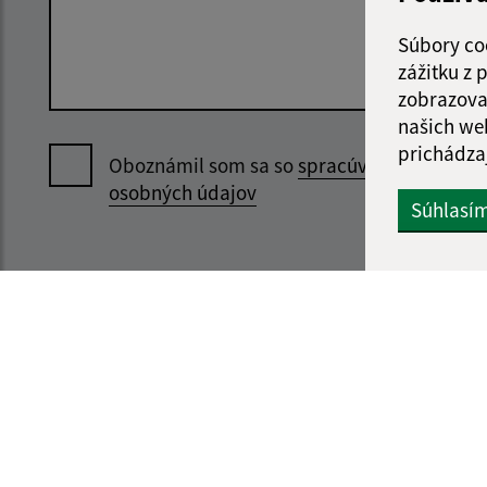
Súbory co
zážitku z
zobrazova
našich we
prichádza
Oboznámil som sa so
spracúvaním
osobných údajov
Súhlasí