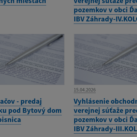
ných miestach
verejnej súťaže pre
pozemkov v obci Ďa
IBV Záhrady-IV.KO
15.04.2026
ačov - predaj
Vyhlásenie obchod
u pod Bytový dom
verejnej súťaže pre
ápisnica
pozemkov v obci Ďa
IBV Záhrady-III.KO