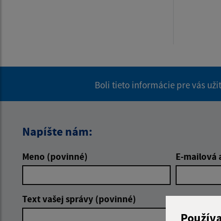
Boli tieto informácie pre vás už
Napíšte nám:
Meno (povinné)
E-mailová 
Text vašej správy (povinné)
Použív