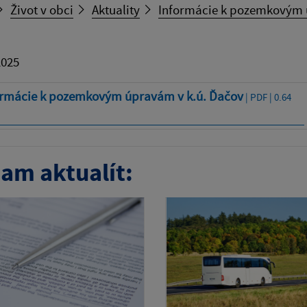
Život v obci
Aktuality
Informácie k pozemkovým 
2025
ormácie k pozemkovým úpravám v k.ú. Ďačov
| PDF | 0.64
am aktualít: