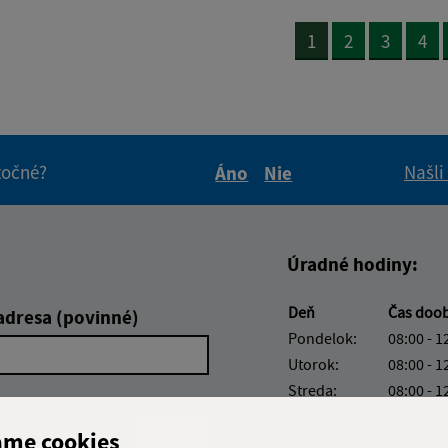
1
2
3
4
itočné?
Našli
Áno
Nie
Boli tieto informácie pre 
Boli tieto informáci
Úradné hodiny:
Deň
Čas doo
adresa (povinné)
Pondelok:
08:00 - 1
Utorok:
08:00 - 1
Streda:
08:00 - 1
Štvrtok:
08:00 - 1
ame cookies
Piatok:
08:00 - 1