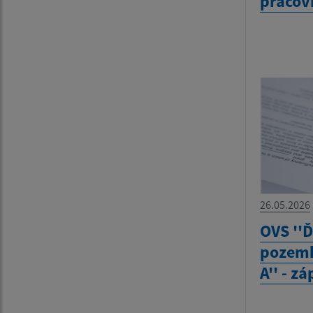
pracov
26.05.2026
OVS ''Ď
pozemk
A'' - z