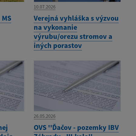
10.07.2026
- MS
Verejná vyhláška s výzvou
na vykonanie
výrubu/orezu stromov a
iných porastov
26.05.2026
nej
OVS ''Ďačov - pozemky IBV