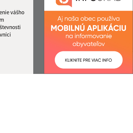
IČO: 00326933
enie vášho
ám
števnosti
vníci