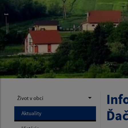
Inf
Život v obci
Ďa
Aktuality