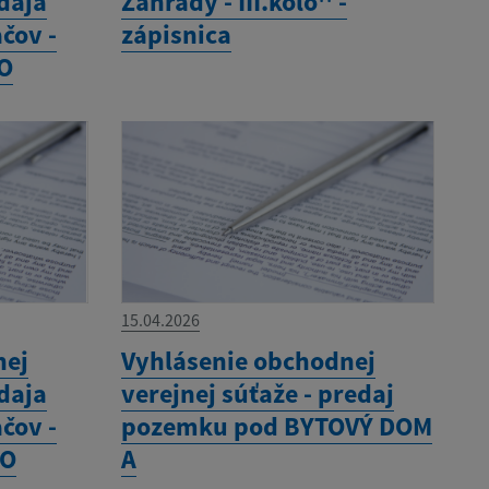
daja
Záhrady - III.kolo'' -
čov -
zápisnica
LO
15.04.2026
nej
Vyhlásenie obchodnej
daja
verejnej súťaže - predaj
čov -
pozemku pod BYTOVÝ DOM
LO
A