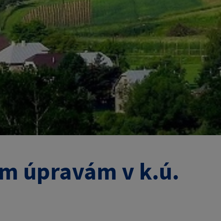
m úpravám v k.ú.