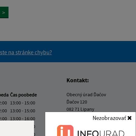
>
 ste na stránke chybu?
vás užitočné?
e pre vás užitočné?
Kontakt:
Obecný úrad Ďačov
beda
Čas poobede
Ďačov 120
2:00
13:00 - 15:00
082 71 Lipany
2:00
13:00 - 15:00
Nezobrazovať
2:00
13:00 - 16:00
info@obecdacov.sk
2:00
13:00 - 15:00
+421 51 457 23 46
2:00
13:00 - 14:00