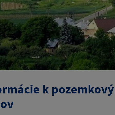
ormácie k pozemkový
čov