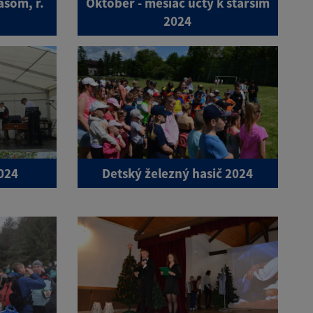
ášom, r.
Október - mesiac úcty k starším
2024
024
Detský železný hasič 2024