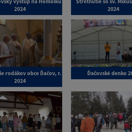
ovský výstup na Homôlku
Stretnutie so sv. Mikul
2024
2024
ie rodákov obce Ďačov, r.
Ďačovské denko 2
2024