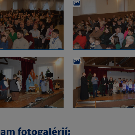
am fotogalérií: