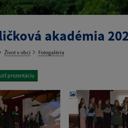
ličková akadémia 20
Život v obci
Fotogaléria
ziť prezentáciu