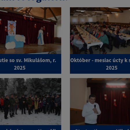
tie so sv. Mikulášom, r.
Október - mesiac úcty k s
2025
2025