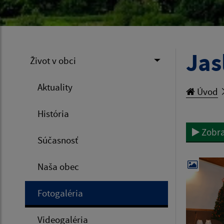
Jas
Život v obci
Aktuality
Úvod
História
Zobra
Súčasnosť
Naša obec
Fotogaléria
Videogaléria