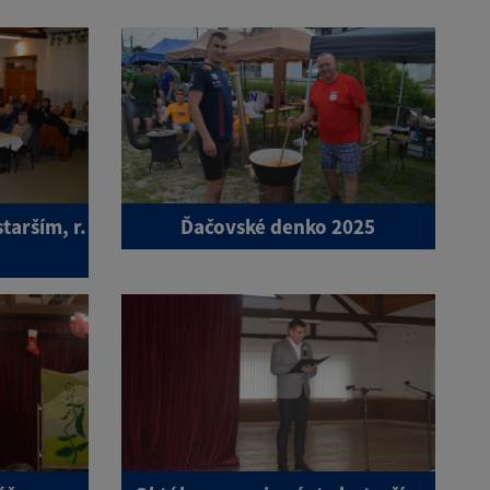
tarším, r.
Ďačovské denko 2025