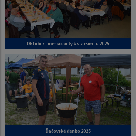
Október - mesiac úcty k starším, r. 2025
Ďačovské denko 2025