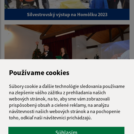
Silvestrovský výstup na Homôlku 2023
Používame cookies
Súbory cookie a ďalšie technológie sledovania používame
na zlepšenie vášho zážitku z prehliadania našich
webových stránok, na to, aby sme vám zobrazovali
Jasličková akadémia 2023
prispôsobený obsah a cielené reklamy, na analýzu
návštevnosti našich webových stránok a na pochopenie
1
2
3
4
5
6
7
>
toho, odkiaľ naši návštevníci prichádzajú.
Súhlasím