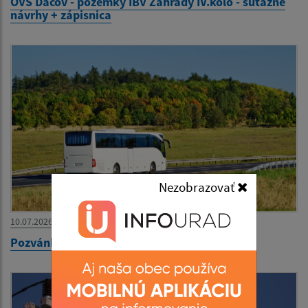
OVS Ďačov - pozemky IBV Záhrady IV.kolo - súťažné
návrhy + zápisnica
Nezobrazovať
10.07.2026
Pozvánka na výlet - MS SČK