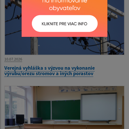
10.07.2026
Verejná vyhláška s výzvou na vykonanie
výrubu/orezu stromov a iných porastov