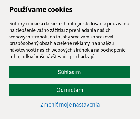
E-mailová adresa (povinné)
Používame cookies
Súbory cookie a ďalšie technológie sledovania používame
na zlepšenie vášho zážitku z prehliadania našich
Text vašej správy (povinné)
webových stránok, na to, aby sme vám zobrazovali
prispôsobený obsah a cielené reklamy, na analýzu
návštevnosti našich webových stránok a na pochopenie
toho, odkiaľ naši návštevníci prichádzajú.
Súhlasím
Oboznámil som sa so
spracúvaním osobných
Odmietam
údajov
Zmeniť moje nastavenia
Google reCaptcha Response
Odoslať správu
Úradné hodiny: