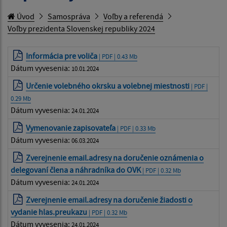
Úvod
Samospráva
Voľby a referendá
Voľby prezidenta Slovenskej republiky 2024
Informácia pre voliča
| PDF | 0.43 Mb
Dátum vyvesenia:
10.01.2024
Určenie volebného okrsku a volebnej miestnosti
| PDF |
0.29 Mb
Dátum vyvesenia:
24.01.2024
Vymenovanie zapisovateľa
| PDF | 0.33 Mb
Dátum vyvesenia:
06.03.2024
Zverejnenie email.adresy na doručenie oznámenia o
delegovaní člena a náhradníka do OVK
| PDF | 0.32 Mb
Dátum vyvesenia:
24.01.2024
Zverejnenie email.adresy na doručenie žiadosti o
vydanie hlas.preukazu
| PDF | 0.32 Mb
Dátum vyvesenia:
24.01.2024