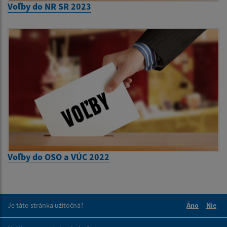
Voľby do NR SR 2023
Voľby do OSO a VÚC 2022
Je táto stránka užitočná?
Áno
Nie
Boli tieto 
Boli 