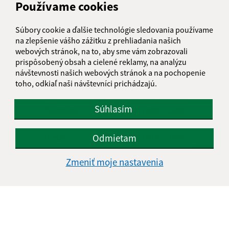
Používame cookies
Google reCaptcha Response
Odoslať správu
Súbory cookie a ďalšie technológie sledovania používame
na zlepšenie vášho zážitku z prehliadania našich
webových stránok, na to, aby sme vám zobrazovali
prispôsobený obsah a cielené reklamy, na analýzu
návštevnosti našich webových stránok a na pochopenie
Úradné hodiny:
toho, odkiaľ naši návštevníci prichádzajú.
Deň
Čas doobeda
Čas poobede
Súhlasím
Pondelok:
08:00 - 12:00
13:00 - 15:00
Utorok:
08:00 - 12:00
13:00 - 15:00
Streda:
08:00 - 12:00
13:00 - 16:00
Odmietam
Štvrtok:
08:00 - 12:00
13:00 - 15:00
Zmeniť moje nastavenia
Piatok:
08:00 - 12:00
13:00 - 14:00
Kontakt:
Obecný úrad Ďačov
Ďačov 120
082 71 Lipany