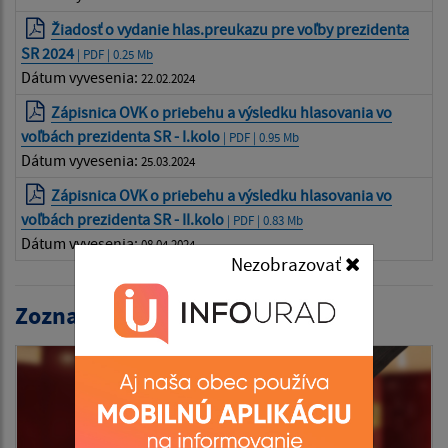
Žiadosť o vydanie hlas.preukazu pre voľby prezidenta
SR 2024
| PDF | 0.25 Mb
Dátum vyvesenia:
22.02.2024
Zápisnica OVK o priebehu a výsledku hlasovania vo
voľbách prezidenta SR - I.kolo
| PDF | 0.95 Mb
Dátum vyvesenia:
25.03.2024
Zápisnica OVK o priebehu a výsledku hlasovania vo
voľbách prezidenta SR - II.kolo
| PDF | 0.83 Mb
Dátum vyvesenia:
08.04.2024
Nezobrazovať
Zoznam volieb: