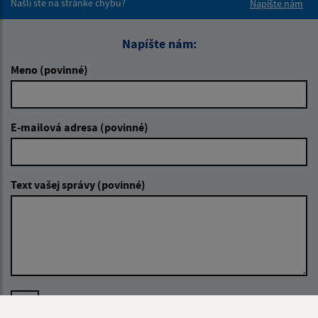
Našli ste na stránke chybu?
Napíšte nám
Napíšte nám:
Meno (povinné)
E-mailová adresa (povinné)
Text vašej správy (povinné)
Oboznámil som sa so
spracúvaním osobných
údajov