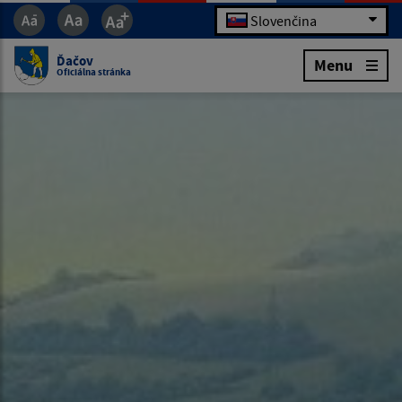
Slovenčina
Ďačov
Menu
Oficiálna stránka