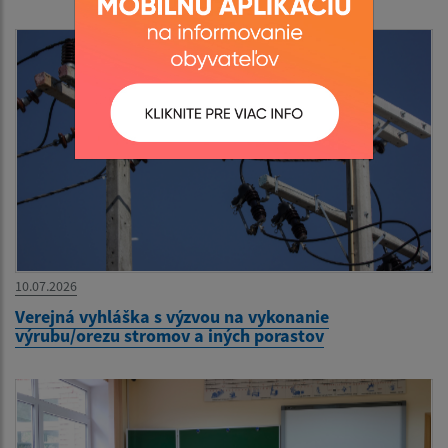
10.07.2026
Verejná vyhláška s výzvou na vykonanie
výrubu/orezu stromov a iných porastov