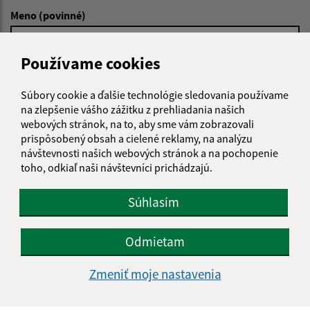
Meno (povinné)
Používame cookies
E-mailová adresa (povinné)
Súbory cookie a ďalšie technológie sledovania používame
na zlepšenie vášho zážitku z prehliadania našich
webových stránok, na to, aby sme vám zobrazovali
Text vašej správy (povinné)
prispôsobený obsah a cielené reklamy, na analýzu
návštevnosti našich webových stránok a na pochopenie
toho, odkiaľ naši návštevníci prichádzajú.
Súhlasím
Odmietam
Oboznámil som sa so
spracúvaním osobných
údajov
Zmeniť moje nastavenia
Google reCaptcha Response
Odoslať správu