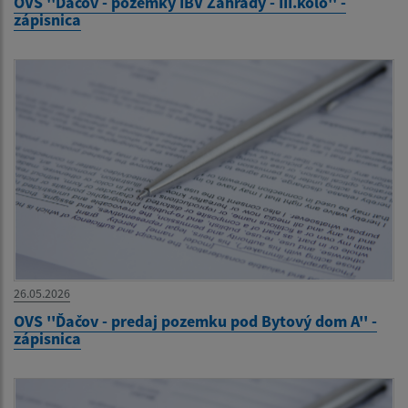
OVS ''Ďačov - pozemky IBV Záhrady - III.kolo'' -
zápisnica
26.05.2026
OVS ''Ďačov - predaj pozemku pod Bytový dom A'' -
zápisnica