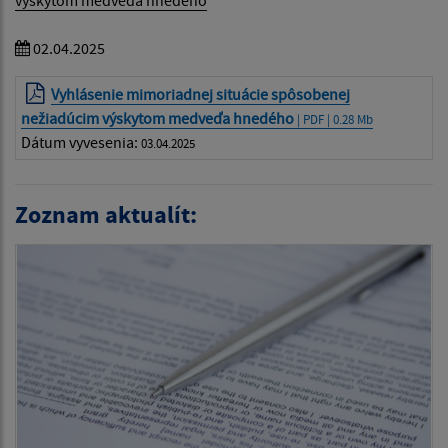
výskytom medveďa hnedého
02.04.2025
Vyhlásenie mimoriadnej situácie spôsobenej
nežiadúcim výskytom medveďa hnedého
| PDF | 0.28 Mb
Dátum vyvesenia:
03.04.2025
Zoznam aktualít: