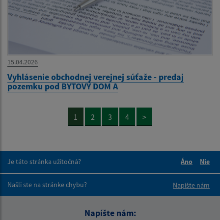
15.04.2026
Vyhlásenie obchodnej verejnej súťaže - predaj
pozemku pod BYTOVÝ DOM A
1
2
3
4
>
Je táto stránka užitočná?
Áno
Nie
Boli tieto 
Boli 
Našli ste na stránke chybu?
Napíšte nám
Napíšte nám: