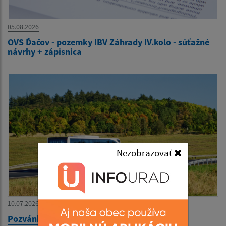
05.08.2026
OVS Ďačov - pozemky IBV Záhrady IV.kolo - súťažné
návrhy + zápisnica
Nezobrazovať
10.07.2026
Pozvánka na výlet - MS SČK