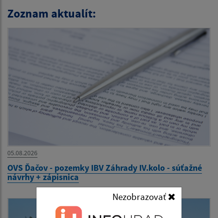
Zoznam aktualít:
05.08.2026
OVS Ďačov - pozemky IBV Záhrady IV.kolo - súťažné
návrhy + zápisnica
Nezobrazovať