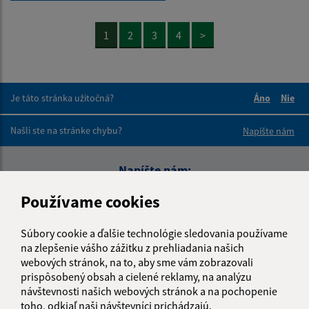
1
2
3
4
>
Je táto stránka užitočná?
Áno
Nie
Boli tieto 
Boli 
Našli ste na stránke chybu?
Napíšte nám
Napíšte nám:
Meno (povinné)
Používame cookies
Súbory cookie a ďalšie technológie sledovania používame
na zlepšenie vášho zážitku z prehliadania našich
E-mailová adresa (povinné)
webových stránok, na to, aby sme vám zobrazovali
prispôsobený obsah a cielené reklamy, na analýzu
návštevnosti našich webových stránok a na pochopenie
toho, odkiaľ naši návštevníci prichádzajú.
Text vašej správy (povinné)