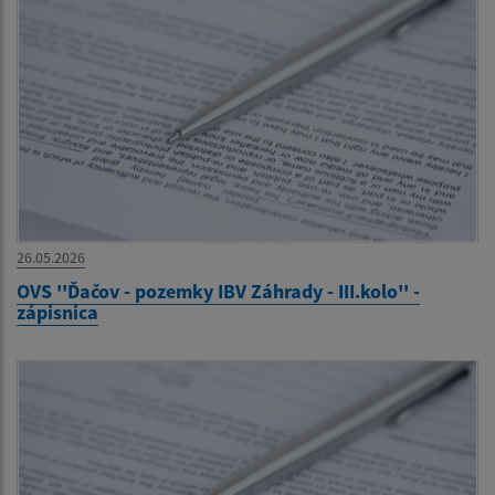
26.05.2026
OVS ''Ďačov - pozemky IBV Záhrady - III.kolo'' -
zápisnica