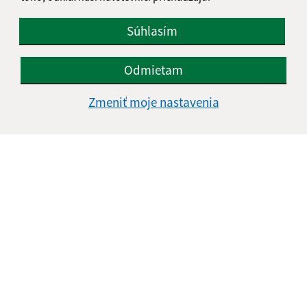
Súhlasím
Odmietam
Zmeniť moje nastavenia
Oboznámil som sa so
spracúvaním osobných
údajov
Google reCaptcha Response
Odoslať správu
Úradné hodiny:
Deň
Čas doobeda
Čas poobede
Pondelok:
08:00 - 12:00
13:00 - 15:00
Utorok:
08:00 - 12:00
13:00 - 15:00